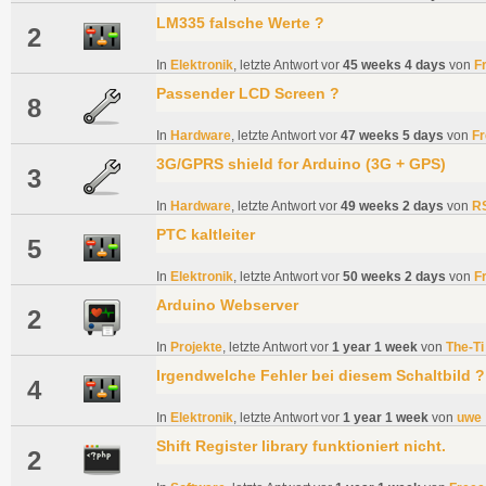
LM335 falsche Werte ?
2
In
Elektronik
, letzte Antwort vor
45 weeks 4 days
von
F
Passender LCD Screen ?
8
In
Hardware
, letzte Antwort vor
47 weeks 5 days
von
Fr
3G/GPRS shield for Arduino (3G + GPS)
3
In
Hardware
, letzte Antwort vor
49 weeks 2 days
von
R
PTC kaltleiter
5
In
Elektronik
, letzte Antwort vor
50 weeks 2 days
von
F
Arduino Webserver
2
In
Projekte
, letzte Antwort vor
1 year 1 week
von
The-Ti
Irgendwelche Fehler bei diesem Schaltbild ?
4
In
Elektronik
, letzte Antwort vor
1 year 1 week
von
uwe
Shift Register library funktioniert nicht.
2