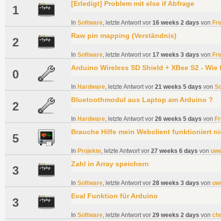
[Erledigt] Problem mit else if Abfrage
1
In
Software
, letzte Antwort vor
16 weeks 2 days
von
Fr
Raw pin mapping (Verständnis)
2
In
Software
, letzte Antwort vor
17 weeks 3 days
von
Fr
Arduino Wireless SD Shield + XBee S2 - Wie 
0
In
Hardware
, letzte Antwort vor
21 weeks 5 days
von
So
Bluetoothmodul aus Laptop am Arduino ?
2
In
Hardware
, letzte Antwort vor
26 weeks 5 days
von
Fr
Brauche Hilfe mein Webclient funktioniert ni
5
In
Projekte
, letzte Antwort vor
27 weeks 6 days
von
uw
Zahl in Array speichern
3
In
Software
, letzte Antwort vor
28 weeks 3 days
von
uw
Eval Funktion für Arduino
3
In
Software
, letzte Antwort vor
29 weeks 2 days
von
ch