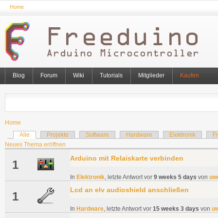
Home
Blog
Forum
Wiki
Tutorials
Mitglieder
Kaufen
Home
Alle
Projekte
Software
Hardware
Elektronik
F
Neues Thema eröffnen
Arduino mit Relaiskarte verbinden
1
In
Elektronik
, letzte Antwort vor
9 weeks 5 days
von
uw
Lcd an elv audioshield anschließen
1
In
Hardware
, letzte Antwort vor
15 weeks 3 days
von
u