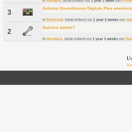
In
Software
, letzte Antwort vor
1 year 1 week
von
Freee
Arduino Duemilanove Digitale Pins erweiter
3
In
Elektronik
, letzte Antwort vor
1 year 2 weeks
von
uw
Arduino defekt?
2
In
Hardware
, letzte Antwort vor
1 year 3 weeks
von
Ste
Us
Be