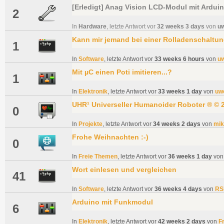
[Erledigt]
Anag Vision LCD-Modul mit Ardui
2
In
Hardware
, letzte Antwort vor
32 weeks 3 days
von
u
Kann mir jemand bei einer Rolladenschaltun
1
In
Software
, letzte Antwort vor
33 weeks 6 hours
von
u
Mit µC einen Poti imitieren...?
1
In
Elektronik
, letzte Antwort vor
33 weeks 1 day
von
uw
UHR¹ Universeller Humanoider Roboter ® © 
0
In
Projekte
, letzte Antwort vor
34 weeks 2 days
von
mi
Frohe Weihnachten :-)
0
In
Freie Themen
, letzte Antwort vor
36 weeks 1 day
vo
Wort einlesen und vergleichen
41
In
Software
, letzte Antwort vor
36 weeks 4 days
von
RS
Arduino mit Funkmodul
6
In
Elektronik
, letzte Antwort vor
42 weeks 2 days
von
F