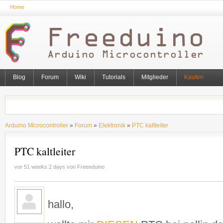
Home
Blog
Forum
Wiki
Tutorials
Mitglieder
Kaufen
Arduino Microcontroller
»
Forum
»
Elektronik
»
PTC kaltleiter
PTC kaltleiter
vor 51 weeks 2 days von
Freeeduino
hallo,