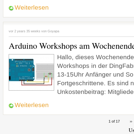
Weiterlesen
vor 2 years 35 weeks von
Goyapa
Arduino Workshops am Wochenende
Hallo, dieses Wochenende
Workshops in der DingFabri
13-15Uhr Anfänger und So.
Fortgeschrittene. Es sind no
Unkostenbeitrag: Mitglieder
Weiterlesen
1 of 17
››
Us