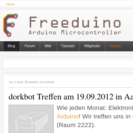
Home
Blog
Forum
Wiki
Tutorials
Mitglieder
Kaufen
vor 1 year 26 weeks von
bohne
dorkbot Treffen am 19.09.2012 in A
Wie jeden Monat: Elektron
Arduino
! Wir treffen uns 
(Raum 2222).