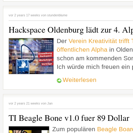
vor 2 years 17 weeks von
stundenblume
Hackspace Oldenburg lädt zur 4. Al
Der
Verein Kreativität trifft
öffentlichen Alpha
in Olden
schon am kommenden Sonn
Ich würde mich freuen ein p
Weiterlesen
vor 2 years 21 weeks von
Jan
TI Beagle Bone v1.0 fuer 89 Dollar
Zum populären
Beagle Boar