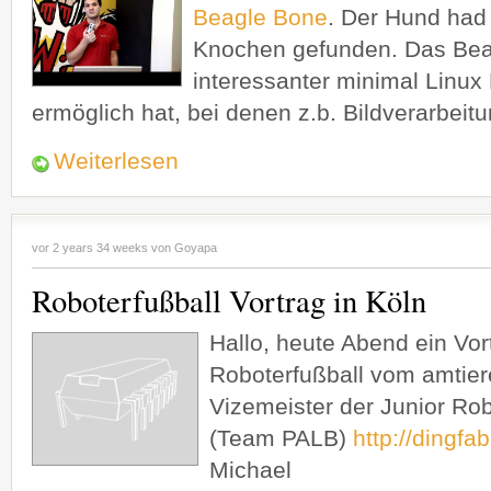
Beagle Bone
. Der Hund had
Knochen gefunden. Das Beag
interessanter minimal Linux
ermöglich hat, bei denen z.b. Bildverarbeitun
Weiterlesen
vor 2 years 34 weeks von
Goyapa
Roboterfußball Vortrag in Köln
Hallo, heute Abend ein Vort
Roboterfußball vom amtie
Vizemeister der Junior Ro
(Team PALB)
http://dingfa
Michael