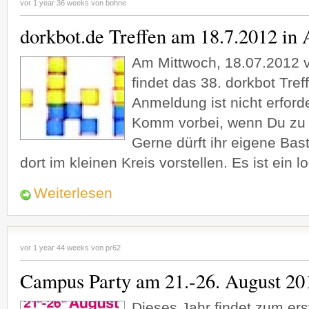
vor 1 year 36 weeks von
bohne
dorkbot.de Treffen am 18.7.2012 in
Am Mittwoch, 18.07.2012 v
findet das 38. dorkbot Tref
Anmeldung ist nicht erforderl
Komm vorbei, wenn Du zu H
Gerne dürft ihr eigene Bas
dort im kleinen Kreis vorstellen. Es ist ein l
Weiterlesen
vor 1 year 44 weeks von
pr62
Campus Party am 21.-26. August 201
Dieses Jahr findet zum er