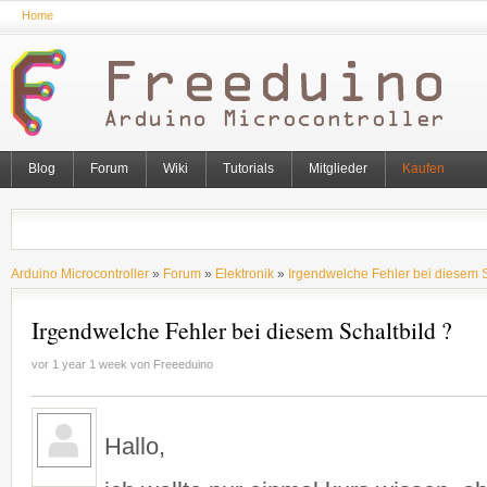
Home
Blog
Forum
Wiki
Tutorials
Mitglieder
Kaufen
Arduino Microcontroller
»
Forum
»
Elektronik
»
Irgendwelche Fehler bei diesem S
Irgendwelche Fehler bei diesem Schaltbild ?
vor 1 year 1 week von
Freeeduino
Hallo,