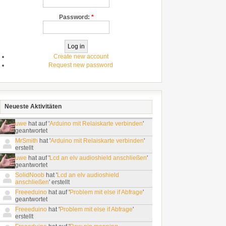
Password:
*
Create new account
Request new password
Neueste Aktivitäten
uwe
hat auf '
Arduino mit Relaiskarte verbinden
'
geantwortet
MrSmith
hat '
Arduino mit Relaiskarte verbinden
'
erstellt
uwe
hat auf '
Lcd an elv audioshield anschließen
'
geantwortet
SolidNoob
hat '
Lcd an elv audioshield
anschließen
' erstellt
Freeeduino
hat auf '
Problem mit else if Abfrage
'
geantwortet
Freeeduino
hat '
Problem mit else if Abfrage
'
erstellt