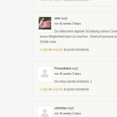
uwe
sagt:
vor 42 weeks 3 days
Du willst eine digitale Schaltung (ohne Con
keine Möglichkeit dies zu machen. Vieleicht jemand a
Grüße Uwe
Login
or
register
to post comments
Freeeduino
sagt:
vor 42 weeks 3 days
hm okay danke trotzdem ;)
Login
or
register
to post comments
chrimbo
sagt:
vor 42 weeks 2 days