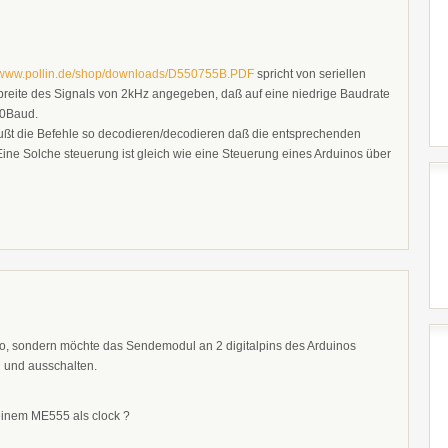
//www.pollin.de/shop/downloads/D550755B.PDF
spricht von seriellen
breite des Signals von 2kHz angegeben, daß auf eine niedrige Baudrate
00Baud.
ußt die Befehle so decodieren/decodieren daß die entsprechenden
ne Solche steuerung ist gleich wie eine Steuerung eines Arduinos über
ino, sondern möchte das Sendemodul an 2 digitalpins des Arduinos
n und ausschalten.
d einem ME555 als clock ?