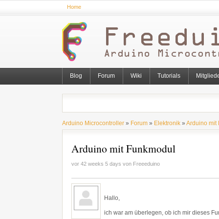
Home
Blog
Forum
Wiki
Tutorials
Mitglied
Arduino Microcontroller
»
Forum
»
Elektronik
»
Arduino mit
Arduino mit Funkmodul
vor 42 weeks 5 days von
Freeeduino
Hallo,
ich war am überlegen, ob ich mir dieses F