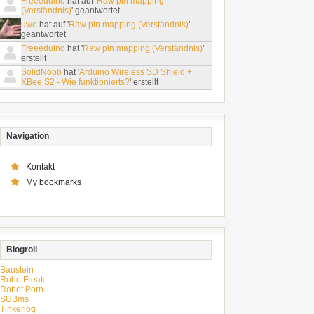
Freeeduino
hat auf '
Raw pin mapping
(Verständnis)
' geantwortet
uwe
hat auf '
Raw pin mapping (Verständnis)
'
geantwortet
Freeeduino
hat '
Raw pin mapping (Verständnis)
'
erstellt
SolidNoob
hat '
Arduino Wireless SD Shield +
XBee S2 - Wie funktionierts?
' erstellt
Navigation
Kontakt
My bookmarks
Blogroll
Baustein
RobotFreak
Robot Porn
SUBms
Tinkerlog