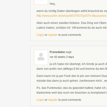
Hey,
wenn du richtig Daten übertragen willst brauchst du z
http://www.pollin.de/shop/dt/OTI5OTgxOTk-/Bausaetz
Aber auch einen zweiten Arduino. Das Ding von Oben is
Latenz haben, schätze ich. Vllt kommst du da auch mti
Login
or
register
to post comments
Freeeduino
sagt:
vor 42 weeks 2 days
ja ich habe mir überlegt, ich lönnte ja auc
dann von pollin nen atMega 8 bit und brenne da den B
Dann kann ich ja per Funk den tx pin von meinem Duem
müsste das dann ja auch gehen .(verbessere mich , we
P.s. das Funkmodul, das du gepostet hattest, habe ich
klarkomme weil das noch ein bisschen zu kompliziert i
Login
or
register
to post comments