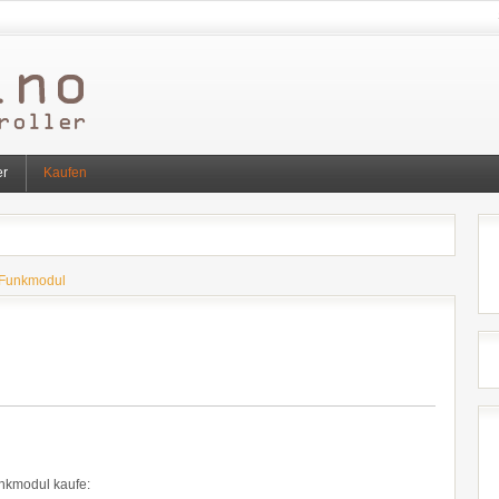
er
Kaufen
 Funkmodul
unkmodul kaufe: