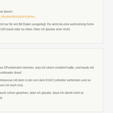
wei davon:
e_Module/Module/Funkmo...
t nur für ein Bit Daten ausgelegt. Du wirst da eine wahnsinnig hohe
 100 baud oder so rüber. Aber ich glaube eher nicht.
h das GFunkmodul nehmen, was ich obern erwähnt hatte, und kaufe mir
ootloader drauf.
ilanove mit dem rx pin von dem 8 bit Controller verbinden und so
nn ich mich irre)
 auch schon gesehen, aber ich glaube, dass ich damit nicht so
st.