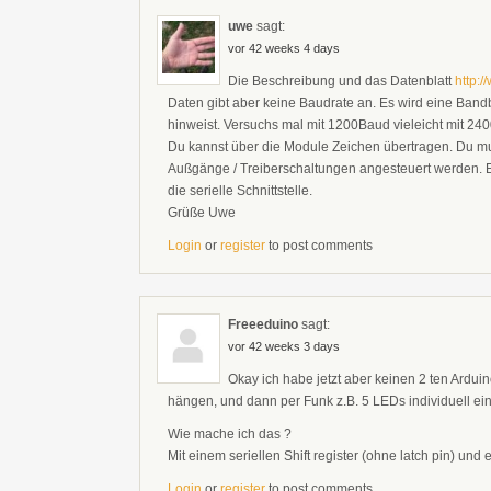
uwe
sagt:
vor 42 weeks 4 days
Die Beschreibung und das Datenblatt
http:
Daten gibt aber keine Baudrate an. Es wird eine Band
hinweist. Versuchs mal mit 1200Baud vieleicht mit 24
Du kannst über die Module Zeichen übertragen. Du m
Außgänge / Treiberschaltungen angesteuert werden. Ei
die serielle Schnittstelle.
Grüße Uwe
Login
or
register
to post comments
Freeeduino
sagt:
vor 42 weeks 3 days
Okay ich habe jetzt aber keinen 2 ten Ardu
hängen, und dann per Funk z.B. 5 LEDs individuell ei
Wie mache ich das ?
Mit einem seriellen Shift register (ohne latch pin) un
Login
or
register
to post comments