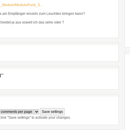
e_Module/Module/Funk_S...
Leds am Empfänger einzeln zum Leuchten bringen kann?
cheidet ja aus soweit ich das sehe oder ?
l”
lick "Save settings" to activate your changes.