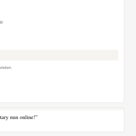
ß!
rieben.
ary nun online!”