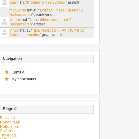
Burnit
hat '
Problem mit rs-232/uart
' erstellt
madworm
hat auf '
Drehzahlmessung über 2
Hallsensoren
' geantwortet
crenox
hat '
Drehzahlmessung über 2
Hallsensoren
' erstellt
MrSol
hat auf '
IDE Notepad++, AVR ISP II für
Arduino einrichten
' geantwortet
Navigation
Kontakt
My bookmarks
Blogroll
Baustein
RobotFreak
Robot Porn
SUBms
Tinkerlog