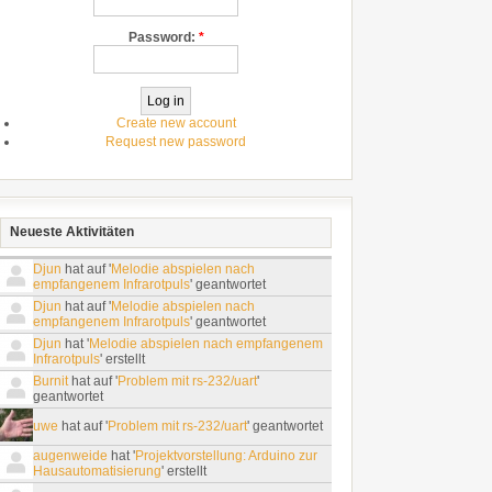
Password:
*
Create new account
Request new password
Neueste Aktivitäten
Djun
hat auf '
Melodie abspielen nach
empfangenem Infrarotpuls
' geantwortet
Djun
hat auf '
Melodie abspielen nach
empfangenem Infrarotpuls
' geantwortet
Djun
hat '
Melodie abspielen nach empfangenem
Infrarotpuls
' erstellt
Burnit
hat auf '
Problem mit rs-232/uart
'
geantwortet
uwe
hat auf '
Problem mit rs-232/uart
' geantwortet
augenweide
hat '
Projektvorstellung: Arduino zur
Hausautomatisierung
' erstellt