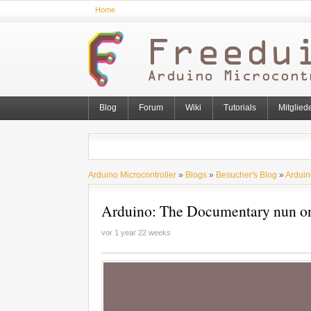
Home
Blog
Forum
Wiki
Tutorials
Mitglied
Arduino Microcontroller
»
Blogs
»
Besucher's Blog
»
Arduin
Arduino: The Documentary nun on
vor 1 year 22 weeks