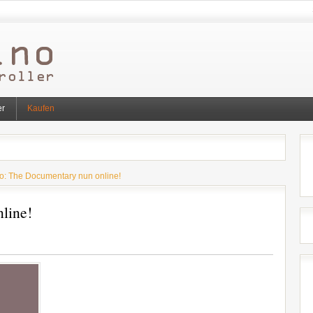
er
Kaufen
o: The Documentary nun online!
line!