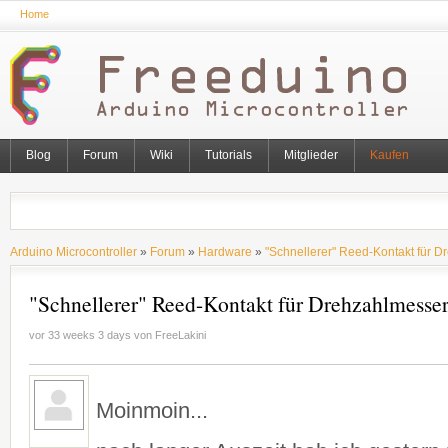
Home
Blog
Forum
Wiki
Tutorials
Mitglieder
Kaufen
Arduino Microcontroller
»
Forum
»
Hardware
»
"Schnellerer" Reed-Kontakt für 
"Schnellerer" Reed-Kontakt für Drehzahlmesse
vor 33 weeks 3 days von
FreeLakini
Moinmoin...