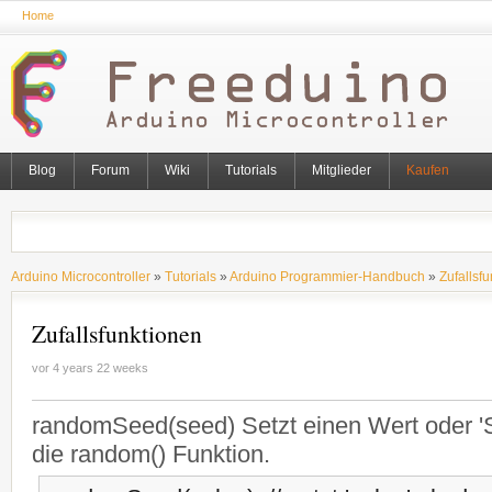
Home
Blog
Forum
Wiki
Tutorials
Mitglieder
Kaufen
Arduino Microcontroller
»
Tutorials
»
Arduino Programmier-Handbuch
»
Zufallsf
Zufallsfunktionen
vor 4 years 22 weeks
randomSeed(seed) Setzt einen Wert oder '
die random() Funktion.