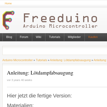
Home
Blog
Forum
Wiki
Tutorials
Mitglieder
Kaufen
Arduino Microcontroller
»
Tutorials
»
Anleitung: Lötdampfabsaugung
»
Anleitung
Anleitung: Lötdampfabsaugung
vor 3 years 40 weeks
Hier jetzt die fertige Version:
Materialien: