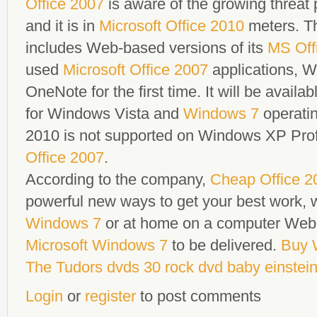
Office 2007
is aware of the growing threat 
and it is in
Microsoft Office 2010
meters. 
includes Web-based versions of its
MS Off
used
Microsoft Office 2007
applications, W
OneNote for the first time. It will be availab
for Windows Vista and
Windows 7
operatin
2010 is not supported on Windows XP Prof
Office 2007
.
According to the company,
Cheap Office 2
powerful new ways to get your best work, 
Windows 7
or at home on a computer Web
Microsoft Windows 7
to be delivered.
Buy 
The Tudors dvds
30 rock dvd
baby einstei
Login
or
register
to post comments