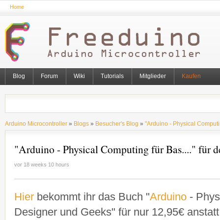
Home
Blog
Forum
Wiki
Tutorials
Mitglieder
Kaufen
Arduino Microcontroller
»
Blogs
»
Besucher's Blog
»
"Arduino - Physical Computin
"Arduino - Physical Computing für Bas...." für d
vor 18 weeks 10 hours
Hier
bekommt ihr das Buch "
Arduino
- Phys
Designer und Geeks" für nur 12,95€ ansta